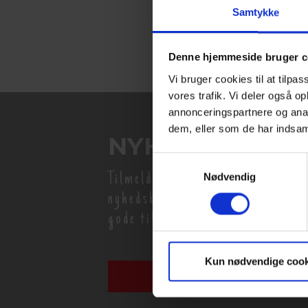
Samtykke
Denne hjemmeside bruger c
Vi bruger cookies til at tilpas
vores trafik. Vi deler også 
annonceringspartnere og anal
dem, eller som de har indsaml
NYHEDSBREV
Samtykkevalg
Tilmeld dig Danske Hotellers
Nødvendig
nyhedsbrev og modtag nyheder 
gode tilbud
Kun nødvendige cook
Tilmeld nyhedsbrev