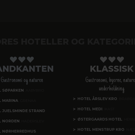
RES HOTELLER OG KATEGORI
ANDKANTEN
KLASSISK
Gastronomi og naturen
Gastronomi, byerne, nature
underholdning
L SØPARKEN
, AABYBRO
HOTEL ÅRSLEV KRO
, BRABR
L MARINA
, GRENAA
HOTEL MEDI
, IKAST
 JUELSMINDE STRAND
ØSTERGAARDS HOTEL
, HERN
L NORDEN
, HADERSLEV
HOTEL MENSTRUP KRO
, NÆ
L NØRHERREDHUS
,