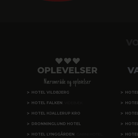
VO
OPLEVELSER
V
Nærområde og oplevelser
HOTEL VILDBJERG
HOTE
HOTEL FALKEN
, VIDEBÆK
HOTE
HOTEL HJALLERUP KRO
HOTEL
DRONNINGLUND HOTEL
HOTE
HOTEL LYNGGÅRDEN
, GARNI HOTEL,
HOTE