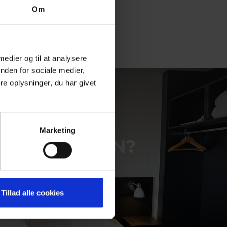
Om
 medier og til at analysere
nden for sociale medier,
e oplysninger, du har givet
LEDER DU
EFTER
Marketing
INSPIRATION?
Vi har masser af dejlige
aktuelle ophold lige nu
Tillad alle cookies
Se mere her