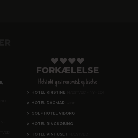
ER
FORKÆLELSE
n,
Helstøbt gastronomisk oplevelse
HOTEL KIRSTINE
, NÆSTVED - NYHED!
AND
HOTEL DAGMAR
, RIBE
GOLF HOTEL VIBORG
ING
HOTEL RINGKØBING
STVED
HOTEL VINHUSET
, NÆSTVED