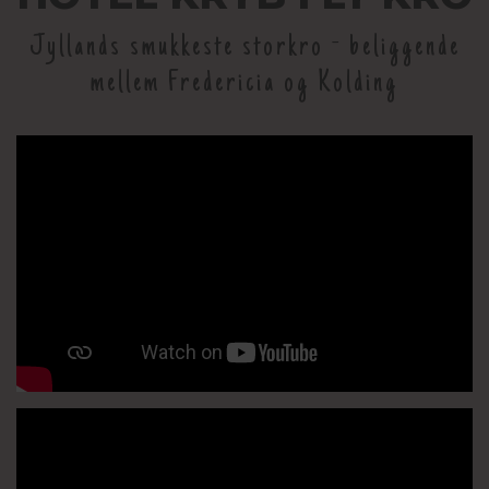
Jyllands smukkeste storkro - beliggende
mellem Fredericia og Kolding