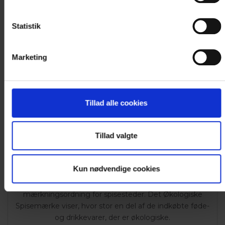
Statistik
Marketing
Tillad alle cookies
ØKOLOGISK SPISEMÆRKE
Tillad valgte
Hotel Kryb i Ly Kro er registreret med
Fødevarestyrelsens Økologiske Spisemærke i sølv, som
viser, at vi bruger 60-90% økologisk.
Kun nødvendige cookies
Det Økologiske Spisemærke er en statskontrolleret
mærkningsordning for spisesteder. Det Økologiske
Spisemærke viser, hvor stor en del af de indkøbte føde-
og drikkevarer, der er økologiske.