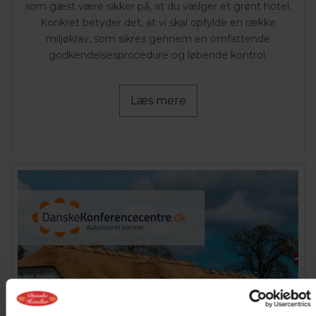
som gæst være sikker på, at du vælger et grønt hotel.
Konkret betyder det, at vi skal opfylde en række
miljøkrav, som sikres gennem en omfattende
godkendelsesprocedure og løbende kontrol.
Læs mere