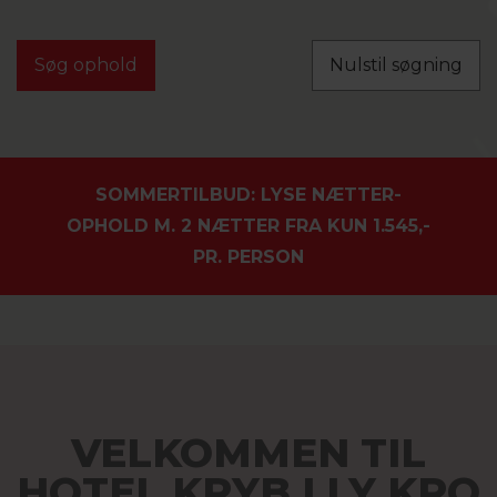
Nulstil søgning
SOMMERTILBUD: LYSE NÆTTER-
OPHOLD M. 2 NÆTTER FRA KUN 1.545,-
PR. PERSON
VELKOMMEN TIL
HOTEL KRYB I LY KRO