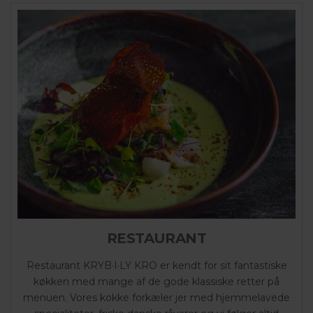
RESTAURANT
Restaurant KRYB·I·LY KRO er kendt for sit fantastiske
køkken med mange af de gode klassiske retter på
menuen. Vores kokke forkæler jer med hjemmelavede