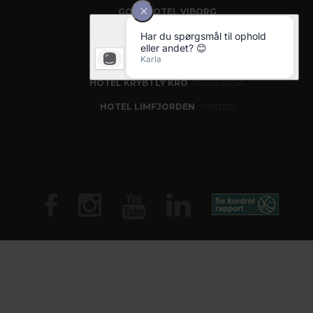
GOLF HOTEL VIBORG
HOTEL RINGKØBING
HOTEL VINHUSET
, NÆSTVED
HOTEL KRYB I LY KRO
, FREDERICIA
HOTEL LIMFJORDEN
, THISTED