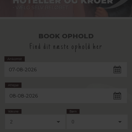
BOOK OPHOLD
Find dit næste ophold her
Ankomst
Afrejse
Voksne
Børn
2
0