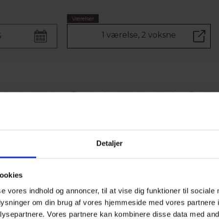
Værelser
1 værelse, 2 voksne
VÆLG VÆRELSE
Til 2 Voksne
Detaljer
ENKE
ookies
Max 1
se vores indhold og annoncer, til at vise dig funktioner til sociale
KRYB I
oplysninger om din brug af vores hjemmeside med vores partnere i
Samtl
ysepartnere. Vores partnere kan kombinere disse data med andr