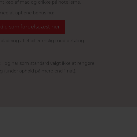
t køb af mad og drikke på hotellerne.
 med at optjene bonus nu:
 dig som fordelsgæst her
opladning af el-bil er mulig mod betaling
t... og har som standard valgt ikke at rengøre
g (under ophold på mere end 1 nat).