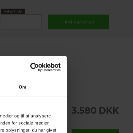
Rabat kode
Om
LTVÆRELSER
3.580 DKK
 person
 medier og til at analysere
 LY har 15 enkeltværelser.
nden for sociale medier,
ige værelser har
e oplysninger, du har givet