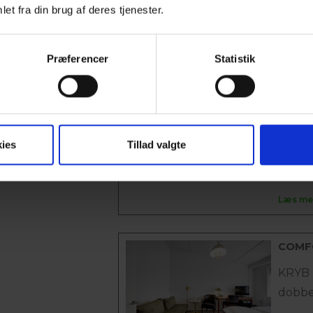
skrive
et fra din brug af deres tjenester.
Læs me
Præferencer
Statistik
DOBB
KRYB I
dobbe
ies
Tillad valgte
Samtl
skrive
Læs me
COMF
KRYB I
dobbe