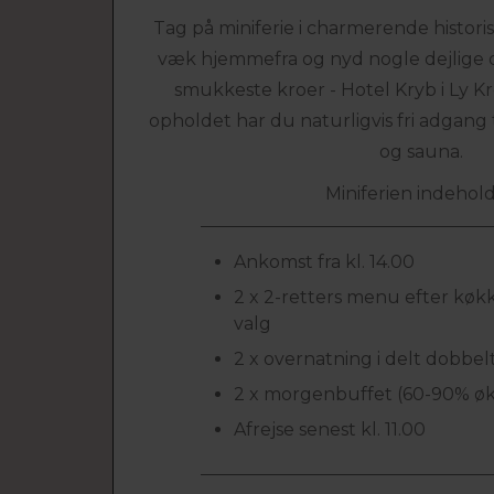
Tag på miniferie i charmerende histor
væk hjemmefra og nyd nogle dejlige d
smukkeste kroer - Hotel Kryb i Ly Kr
opholdet har du naturligvis fri adgang
og sauna.
Miniferien indehold
Ankomst fra kl. 14.00
2 x 2-retters menu efter kø
valg
2 x overnatning i delt dobbe
2 x morgenbuffet (60-90% øk
Afrejse senest kl. 11.00