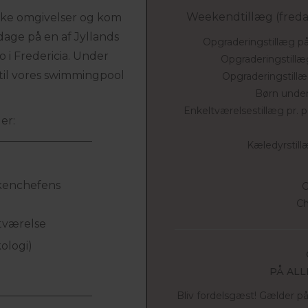
Weekendtillæg (fredag 
iske omgivelser og kom
age på en af Jyllands
Opgraderingstillæg på
o i Fredericia. Under
Opgraderingstillæg
 til vores swimmingpool
Opgraderingstillæg
Børn under 
Enkeltværelsestillæg pr. pe
er:
Kæledyrstillæ
kkenchefens
C
Ch
ltværelse
ologi)
PÅ ALL
Bliv fordelsgæst! Gælder på