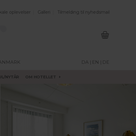
kale oplevelser
Galleri
Tilmelding til nyhedsmail
DANMARK
DA |
EN |
DE
UL/NYTÅR
OM HOTELLET