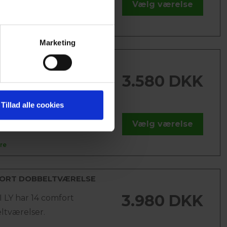
Vælg værelse
bord, minibar, elkedel og...
re
Marketing
ELTVÆRELSE
3.580 DKK
 LY råder over 21
ltværelser.
Tillad alle cookies
ige værelser har
Vælg værelse
bord, minibar, elkedel og...
re
ORT DOBBELTVÆRELSE
3.980 DKK
 LY har 14 comfort
ltværelser.