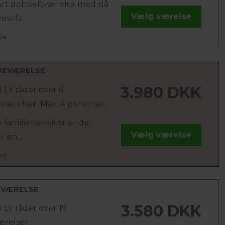
rt dobbeltværelse med slå
Vælg værelse
esofa...
re
IEVÆRELSE
3.980 DKK
 LY råder over 6
eværelser. Max. 4 personer.
e familieværelser er der
Vælg værelse
 en...
re
-VÆRELSE
3.580 DKK
 LY råder over 19
ærelser.