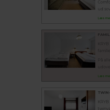
Comfo
ud sov
Læs me
FAMIL
KRYB I
famili
På all
udover
Læs me
TWIN
KRYB I
twinv