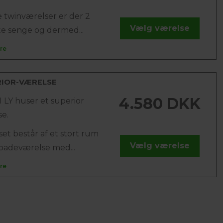
e twinværelser er der 2
Vælg værelse
te senge og dermed...
re
RIOR-VÆRELSE
4.580 DKK
 LY huser et superior
se.
et består af et stort rum
Vælg værelse
 badeværelse med...
re