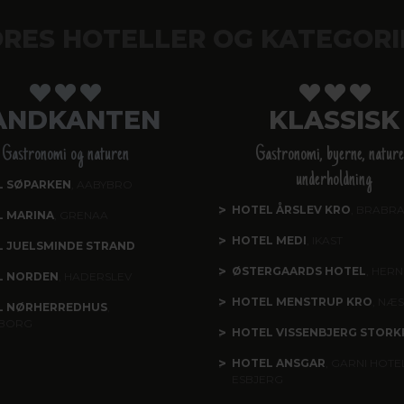
RES HOTELLER OG KATEGORI
ANDKANTEN
KLASSISK
Gastronomi og naturen
Gastronomi, byerne, nature
underholdning
L SØPARKEN
, AABYBRO
HOTEL ÅRSLEV KRO
, BRABR
L MARINA
, GRENAA
HOTEL MEDI
, IKAST
 JUELSMINDE STRAND
ØSTERGAARDS HOTEL
, HERN
L NORDEN
, HADERSLEV
HOTEL MENSTRUP KRO
, NÆ
L NØRHERREDHUS
,
BORG
HOTEL VISSENBJERG STORK
HOTEL ANSGAR
, GARNI HOTEL
ESBJERG