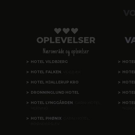
VO
OPLEVELSER
V
Nærområde og oplevelser
HOTEL VILDBJERG
HOTE
HOTEL FALKEN
, VIDEBÆK
HOTE
HOTEL HJALLERUP KRO
HOTEL
DRONNINGLUND HOTEL
HOTE
HOTEL LYNGGÅRDEN
, GARNI HOTEL,
HOTE
HERNING
NORD
HOTEL PHØNIX
, GARNI HOTEL,
BRØNDERSLEV