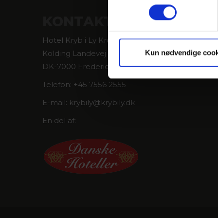
KONTAKT
Hotel Kryb i Ly Kro
Kun nødvendige cook
Kolding Landevej 160, Taulov
DK-7000 Fredericia
Telefon: +45 7556 2555
E-mail: krybily@krybily.dk
En del af: