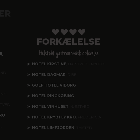
ER
FORKÆLELSE
n,
Helstøbt gastronomisk oplevelse
HOTEL KIRSTINE
, NÆSTVED - NYHED!
AND
HOTEL DAGMAR
, RIBE
GOLF HOTEL VIBORG
ING
HOTEL RINGKØBING
STVED
HOTEL VINHUSET
, NÆSTVED
RO
HOTEL KRYB I LY KRO
, FREDERICIA
,
HOTEL LIMFJORDEN
, THISTED