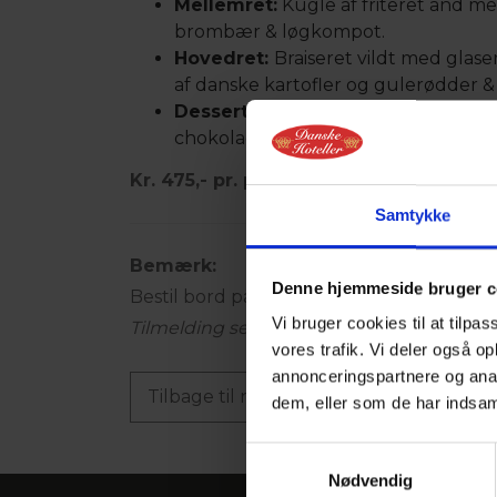
Mellemret:
Kugle af friteret and m
brombær & løgkompot.
Hovedret:
Braiseret vildt med glas
af danske kartofler og gulerødder & 
Dessert:
Marineret havtorn med vani
chokolade.
Kr. 475,- pr. person
Samtykke
Bemærk:
Denne hjemmeside bruger c
Bestil bord på tlf.
7556 2555
eller
krybily
Vi bruger cookies til at tilpas
Tilmelding senest den 27. september 202
vores trafik. Vi deler også 
annonceringspartnere og anal
Tilbage til nyhedslisten
dem, eller som de har indsaml
Samtykkevalg
Nødvendig