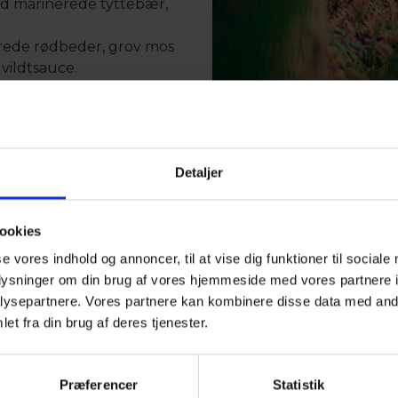
ed marinerede tyttebær,
erede rødbeder, grov mos
vildtsauce.
ljeis, myntetuile &
Detaljer
ookies
@
krybily.dk
se vores indhold og annoncer, til at vise dig funktioner til sociale
6
oplysninger om din brug af vores hjemmeside med vores partnere i
ysepartnere. Vores partnere kan kombinere disse data med andr
et fra din brug af deres tjenester.
Præferencer
Statistik