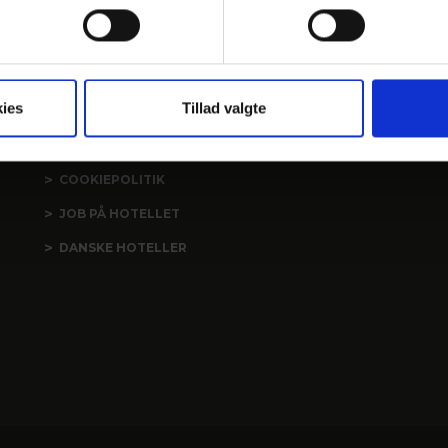
LINKS
PRAKTISK INFO
ies
Tillad valgte
GENERELLE BESTEMMELSER
PERSONDATAPOLITIK
COOKIEPOLITIK
JOB PÅ HOTELLET
DANSKE HOTELLER