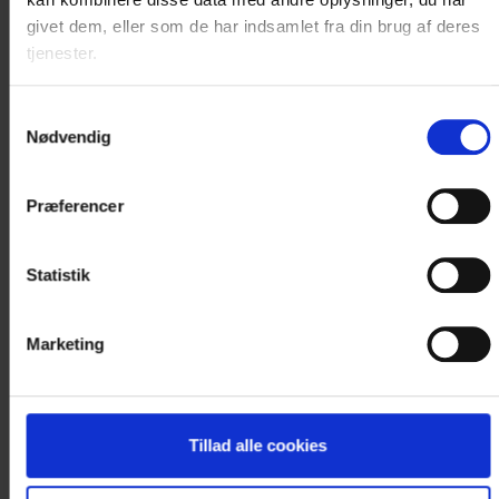
PÅ DEN VALGTE
givet dem, eller som de har indsamlet fra din brug af deres
tjenester.
DATO
Samtykkevalg
Det er ikke muligt at booke online på
Nødvendig
nuværende tidspunkt.
Kontakt os for booking og nærmere
Præferencer
information på +45 7556 2555
Statistik
eller..
Marketing
< VÆLG NY DATO I KALENDEREN
Tillad alle cookies