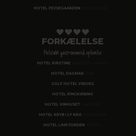
HOTEL PEJSEGAARDEN
, BRÆDSTRUP
FORKÆLELSE
Helstøbt gastronomisk oplevelse
HOTEL KIRSTINE
, NÆSTVED - NYHED!
HOTEL DAGMAR
, RIBE
GOLF HOTEL VIBORG
HOTEL RINGKØBING
HOTEL VINHUSET
, NÆSTVED
HOTEL KRYB I LY KRO
, FREDERICIA
HOTEL LIMFJORDEN
, THISTED