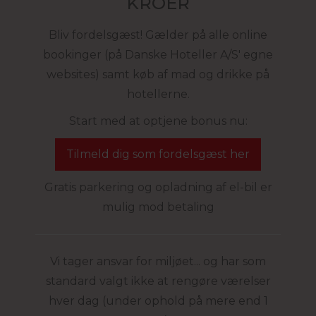
KROER
Bliv fordelsgæst! Gælder på alle online
bookinger (på Danske Hoteller A/S' egne
websites) samt køb af mad og drikke på
hotellerne.
Start med at optjene bonus nu:
Tilmeld dig som fordelsgæst her
Gratis parkering og opladning af el-bil er
mulig mod betaling
Vi tager ansvar for miljøet... og har som
standard valgt ikke at rengøre værelser
hver dag (under ophold på mere end 1