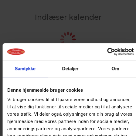
Indlæser kalender
Samtykke
Detaljer
Om
Denne hjemmeside bruger cookies
Vi bruger cookies til at tilpasse vores indhold og annoncer,
til at vise dig funktioner til sociale medier og til at analysere
ONLINE BOOKING
vores trafik. Vi deler også oplysninger om din brug af vores
hjemmeside med vores partnere inden for sociale medier,
IKKE MULIGT
annonceringspartnere og analysepartnere. Vores partnere
kan kombinere disse data med andre oplysninger, du har