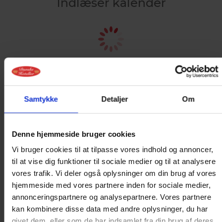
Indlæser kalender
Samtykke
Detaljer
Om
Denne hjemmeside bruger cookies
Vi bruger cookies til at tilpasse vores indhold og annoncer,
ONLINE BOOKING
til at vise dig funktioner til sociale medier og til at analysere
vores trafik. Vi deler også oplysninger om din brug af vores
IKKE MULIGT
hjemmeside med vores partnere inden for sociale medier,
annonceringspartnere og analysepartnere. Vores partnere
PÅ DEN VALGTE
kan kombinere disse data med andre oplysninger, du har
givet dem, eller som de har indsamlet fra din brug af deres