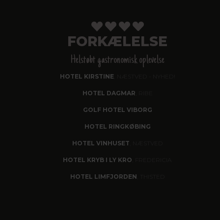
FORKÆLELSE
Helstøbt gastronomisk oplevelse
HOTEL KIRSTINE
, NÆSTVED - NYHED!
HOTEL DAGMAR
, RIBE
GOLF HOTEL VIBORG
HOTEL RINGKØBING
HOTEL VINHUSET
, NÆSTVED
HOTEL KRYB I LY KRO
, FREDERICIA
HOTEL LIMFJORDEN
, THISTED