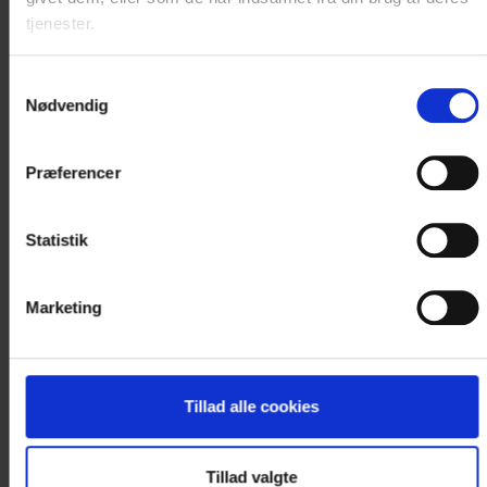
DATO
tjenester.
Det er ikke muligt at booke online på
Samtykkevalg
Nødvendig
nuværende tidspunkt.
Kontakt os for booking og nærmere
Præferencer
information på +45 7556 2555
eller..
Statistik
< VÆLG NY DATO I KALENDEREN
Marketing
Tillad alle cookies
Tillad valgte