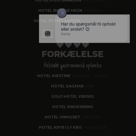
HOTEL POSTGAARDEN
, FREDERICIA
HOTEL BYMOSE HEGN
, HELSINGE
HOTEL PEJSEGAARDEN
, BRÆDSTRUP
FORKÆLELSE
Helstøbt gastronomisk oplevelse
HOTEL KIRSTINE
, NÆSTVED - NYHED!
HOTEL DAGMAR
, RIBE
GOLF HOTEL VIBORG
HOTEL RINGKØBING
HOTEL VINHUSET
, NÆSTVED
HOTEL KRYB I LY KRO
, FREDERICIA