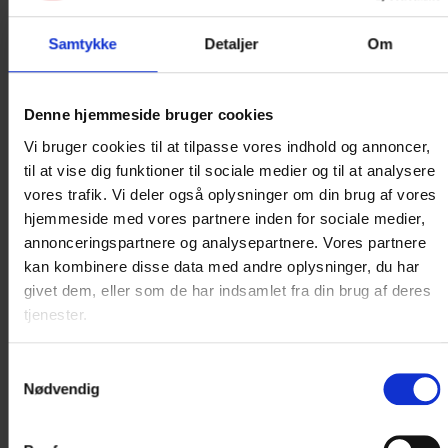
Samtykke
Detaljer
Om
Denne hjemmeside bruger cookies
Vi bruger cookies til at tilpasse vores indhold og annoncer,
til at vise dig funktioner til sociale medier og til at analysere
vores trafik. Vi deler også oplysninger om din brug af vores
COMFORT
hjemmeside med vores partnere inden for sociale medier,
DOBBELTVÆRELSE
annonceringspartnere og analysepartnere. Vores partnere
kan kombinere disse data med andre oplysninger, du har
givet dem, eller som de har indsamlet fra din brug af deres
KRYB I LY har 14 comfort dobbeltværelser.
tjenester.
Comfort dobbeltværelse med slå ud sovesofa...
Samtykkevalg
Læs mere
Nødvendig
4.180 DKK