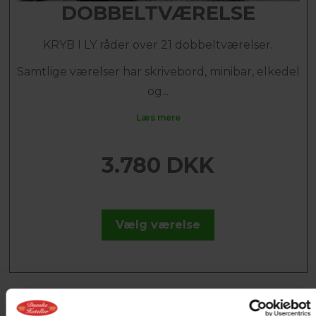
DOBBELTVÆRELSE
KRYB I LY råder over 21 dobbeltværelser.
Samtlige værelser har skrivebord, minibar, elkedel
og...
Læs mere
3.780 DKK
Vælg værelse